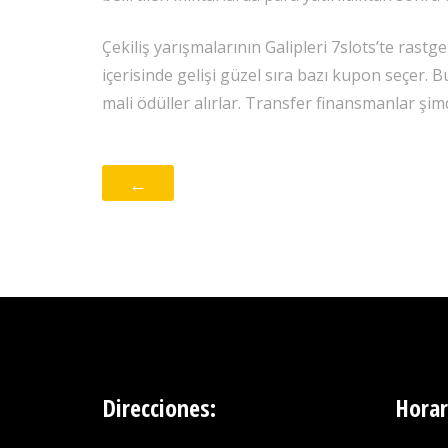
Çekiliş yarışmalarının Galipleri 7slots’te rastge
içerisinde gelişi güzel sıra bazı kupon seçer.
mali ödüller alırlar. Transfer finansmanlar şimd
←
Direcciones:
Horar