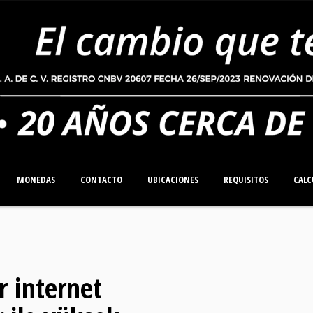
MONEDAS
CONTACTO
UBICACIONES
REQUISITOS
CALC
r internet