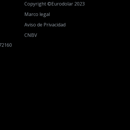
Copyright ©Eurodolar 2023
Marco legal
Aviso de Privacidad
CNBV
 72160