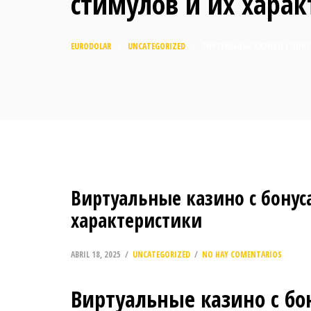
стимулов и их хара
EURODOLAR
>
UNCATEGORIZED
>
ВИРТУАЛЬНЫЕ КАЗИНО С БОН
Виртуальные казино с бонус
характеристики
ABRIL 18, 2025
UNCATEGORIZED
NO HAY COMENTARIOS
Виртуальные казино с бо