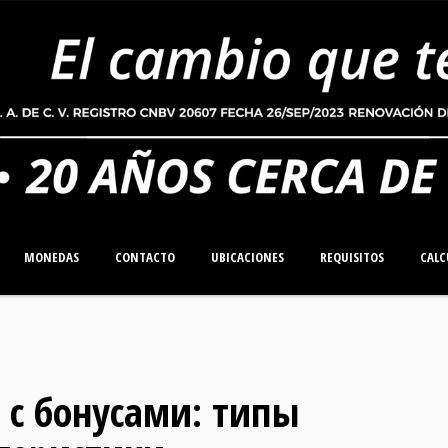
MONEDAS
CONTACTO
UBICACIONES
REQUISITOS
CALC
 с бонусами: типы