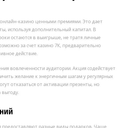
 онлайн-казино ценными премиями. Это дает
ы, используя дополнительный капитал. В
оки остаются в выигрыше, не тратя личные
озможно за счет казино 7К, предварительно
ивное действие.
ения вовлеченности аудитории. Акция содействует
ичить желание к энергичным шагам у регулярных
могут отказаться от активации презенты, но
 выгоду.
ений
и предоставляют разные виды подарков. Чаще