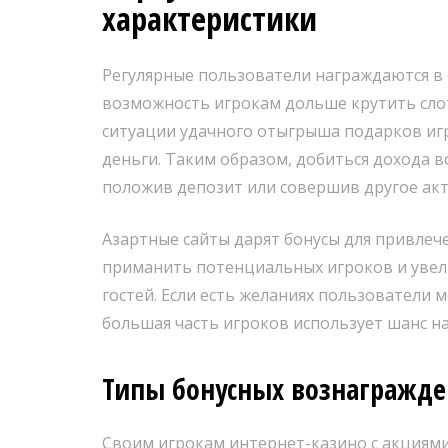
характеристики
Регулярные пользователи награждаются в
возможность игрокам дольше крутить слот
ситуации удачного отыгрыша подарков игр
деньги. Таким образом, добиться дохода в
положив депозит или совершив другое акт
Азартные сайты дарят бонусы для привлеч
приманить потенциальных игроков и увел
гостей. Если есть желаниях пользователи 
большая часть игроков использует шанс на
Типы бонусных вознагражд
Своим игрокам интернет-казино с акциям