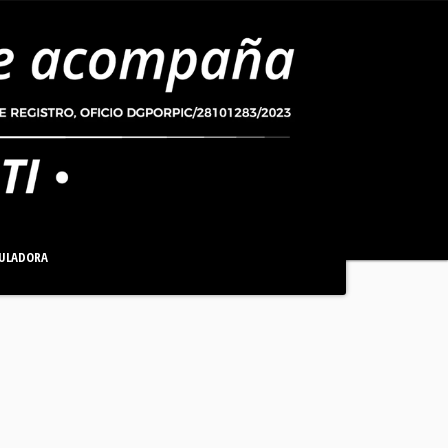
ULADORA