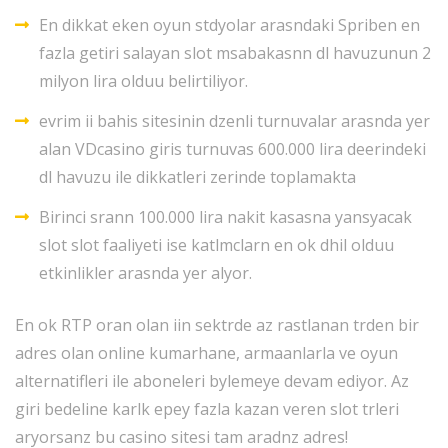
En dikkat eken oyun stdyolar arasndaki Spriben en
fazla getiri salayan slot msabakasnn dl havuzunun 2
milyon lira olduu belirtiliyor.
evrim ii bahis sitesinin dzenli turnuvalar arasnda yer
alan VDcasino giris turnuvas 600.000 lira deerindeki
dl havuzu ile dikkatleri zerinde toplamakta
Birinci srann 100.000 lira nakit kasasna yansyacak
slot slot faaliyeti ise katlmclarn en ok dhil olduu
etkinlikler arasnda yer alyor.
En ok RTP oran olan iin sektrde az rastlanan trden bir
adres olan online kumarhane, armaanlarla ve oyun
alternatifleri ile aboneleri bylemeye devam ediyor. Az
giri bedeline karlk epey fazla kazan veren slot trleri
aryorsanz bu casino sitesi tam aradnz adres!