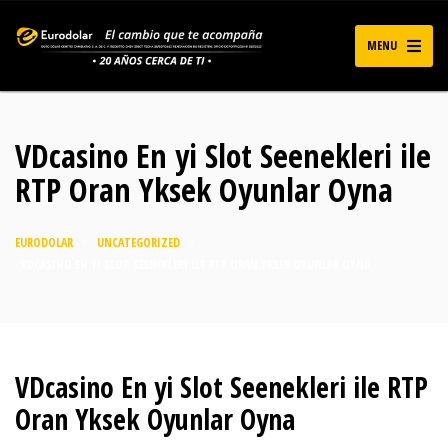
MENU
VDcasino En yi Slot Seenekleri ile
RTP Oran Yksek Oyunlar Oyna
EURODOLAR
>
UNCATEGORIZED
>
VDCASINO EN YI SLOT SEENEKLERI ILE RTP ORAN YKSEK OYUNLAR OYNA
VDcasino En yi Slot Seenekleri ile RTP
Oran Yksek Oyunlar Oyna