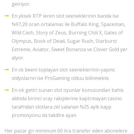
geiriyor.
En yksek RTP ieren slot seeneklerinin banda ise
%97,20 oran ortalamas ile Buffalo King, Spaceman,
Wild Cash, Story of Zeus, Burning Chili X, Gates of
Olympus, Book of Dead, Sugar Rush, Starburst
Extreme, Aviator, Sweet Bonanza ve Clover Gold yer
alyor.
En sk beeni toplayan slot seeneklerinin yapmc
stdyolarnn ise ProGaming olduu bilinmekte.
En ok getiri sunan slot oyunlar konusundan bahis
aldnda birinci sray rakiplerine kaptrmayan casino
tarafndan slotlara zel salanan %25 aylk kayp
promosyonu da takdire ayan
Her pazar gn minimum 60 lira transfer eden abonelere