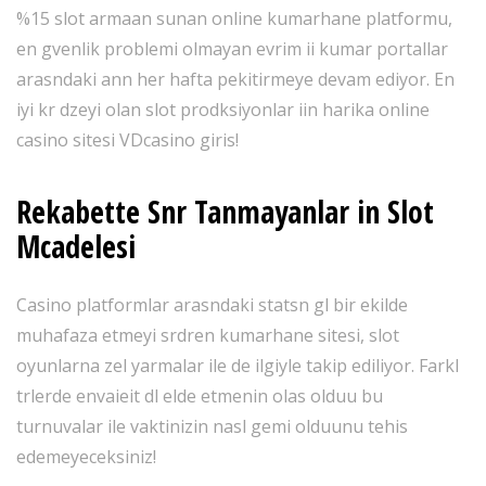
%15 slot armaan sunan online kumarhane platformu,
en gvenlik problemi olmayan evrim ii kumar portallar
arasndaki ann her hafta pekitirmeye devam ediyor. En
iyi kr dzeyi olan slot prodksiyonlar iin harika online
casino sitesi VDcasino giris!
Rekabette Snr Tanmayanlar in Slot
Mcadelesi
Casino platformlar arasndaki statsn gl bir ekilde
muhafaza etmeyi srdren kumarhane sitesi, slot
oyunlarna zel yarmalar ile de ilgiyle takip ediliyor. Farkl
trlerde envaieit dl elde etmenin olas olduu bu
turnuvalar ile vaktinizin nasl gemi olduunu tehis
edemeyeceksiniz!