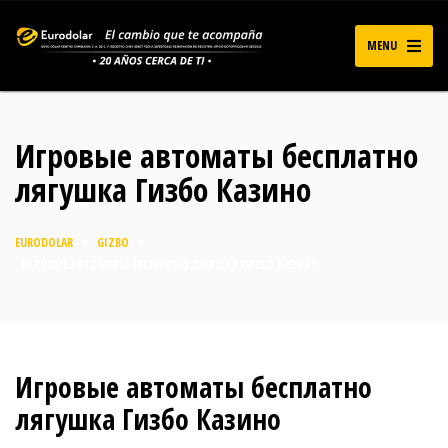
MENU
Игровые автоматы бесплатно
лягушка Гизбо Казино
EURODOLAR
>
GIZBO
>
ИГРОВЫЕ АВТОМАТЫ БЕСПЛАТНО ЛЯГУШКА ГИЗБО КАЗИНО
Игровые автоматы бесплатно
лягушка Гизбо Казино