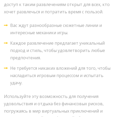
доступ к таким развлечениям открыт для всех, кто
хочет развлечься и потратить время с пользой.
Вас ждут разнообразные сюжетные линии и
интересные механики игры.
Каждое развлечение предлагает уникальный
подход и стиль, чтобы удовлетворить любые
предпочтения.
Не требуется никаких вложений для того, чтобы
насладиться игровым процессом и испытать
удачу.
Используйте эту возможность для получения
удовольствия и отдыха без финансовых рисков,
погружаясь в мир виртуальных приключений и