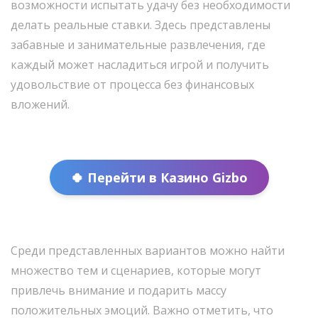
возможности испытать удачу без необходимости
делать реальные ставки. Здесь представлены
забавные и занимательные развлечения, где
каждый может насладиться игрой и получить
удовольствие от процесса без финансовых
вложений.
🍀 Перейти в Казино Gizbo
Среди представленных вариантов можно найти
множество тем и сценариев, которые могут
привлечь внимание и подарить массу
положительных эмоций. Важно отметить, что