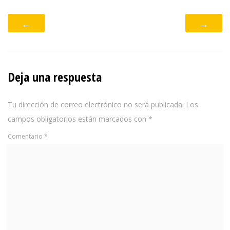
←
→
Deja una respuesta
Tu dirección de correo electrónico no será publicada.
Los
campos obligatorios están marcados con
*
Comentario
*