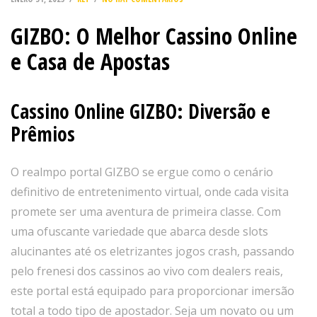
GIZBO: O Melhor Cassino Online
e Casa de Apostas
Cassino Online GIZBO: Diversão e
Prêmios
O realmpo portal GIZBO se ergue como o cenário
definitivo de entretenimento virtual, onde cada visita
promete ser uma aventura de primeira classe. Com
uma ofuscante variedade que abarca desde slots
alucinantes até os eletrizantes jogos crash, passando
pelo frenesi dos cassinos ao vivo com dealers reais,
este portal está equipado para proporcionar imersão
total a todo tipo de apostador. Seja um novato ou um