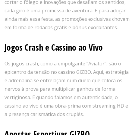
cortar o fôlego e inovações que desafiam os sentidos,
cada giro é uma promessa de aventura. E para adoçar
ainda mais essa festa, as promoções exclusivas chovem
em forma de rodadas grátis e bônus exorbitantes.
Jogos Crash e Cassino ao Vivo
Os jogos crash, como a empolgante "Aviator", são o
epicentro da tensão no cassino GIZBO. Aqui, estratégia
e adrenalina se entrelaçam num duelo que coloca os
nervos à prova para multiplicar ganhos de forma
vertiginosa. E quando falamos em autenticidade, o
cassino ao vivo é uma obra-prima com streaming HD e
a presença carismática dos crupiês.
Apostas Esportivas GIZBO