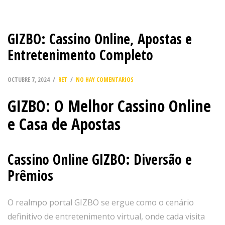
GIZBO: Cassino Online, Apostas e
Entretenimento Completo
OCTUBRE 7, 2024
RET
NO HAY COMENTARIOS
GIZBO: O Melhor Cassino Online
e Casa de Apostas
Cassino Online GIZBO: Diversão e
Prêmios
O realmpo portal GIZBO se ergue como o cenário
definitivo de entretenimento virtual, onde cada visita