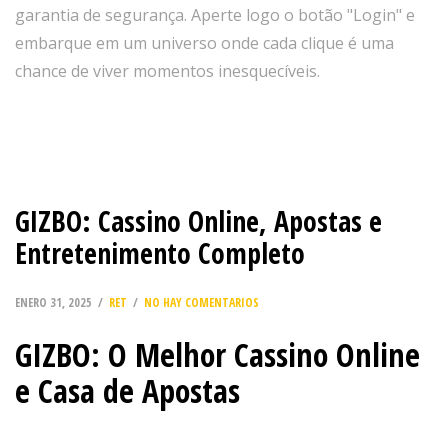
garantia de segurança. Aperte logo o botão "Login" e
embarque em um universo onde cada clique é uma
chance de viver momentos inesquecíveis.
GIZBO: Cassino Online, Apostas e
Entretenimento Completo
ENERO 31, 2025
RET
NO HAY COMENTARIOS
GIZBO: O Melhor Cassino Online
e Casa de Apostas