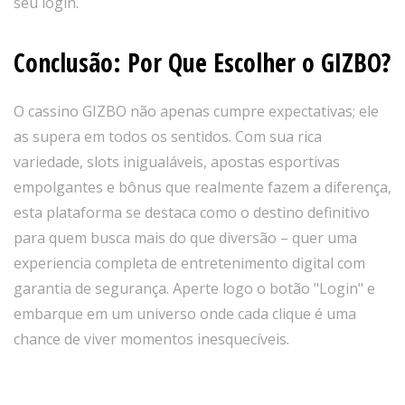
seu login.
Conclusão: Por Que Escolher o GIZBO?
O cassino GIZBO não apenas cumpre expectativas; ele
as supera em todos os sentidos. Com sua rica
variedade, slots inigualáveis, apostas esportivas
empolgantes e bônus que realmente fazem a diferença,
esta plataforma se destaca como o destino definitivo
para quem busca mais do que diversão – quer uma
experiencia completa de entretenimento digital com
garantia de segurança. Aperte logo o botão "Login" e
embarque em um universo onde cada clique é uma
chance de viver momentos inesquecíveis.