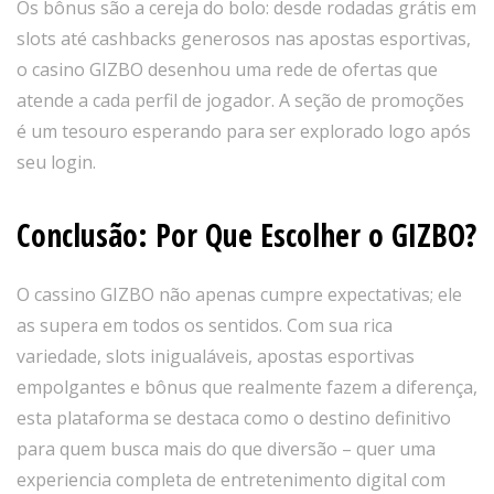
Os bônus são a cereja do bolo: desde rodadas grátis em
slots até cashbacks generosos nas apostas esportivas,
o casino GIZBO desenhou uma rede de ofertas que
atende a cada perfil de jogador. A seção de promoções
é um tesouro esperando para ser explorado logo após
seu login.
Conclusão: Por Que Escolher o GIZBO?
O cassino GIZBO não apenas cumpre expectativas; ele
as supera em todos os sentidos. Com sua rica
variedade, slots inigualáveis, apostas esportivas
empolgantes e bônus que realmente fazem a diferença,
esta plataforma se destaca como o destino definitivo
para quem busca mais do que diversão – quer uma
experiencia completa de entretenimento digital com