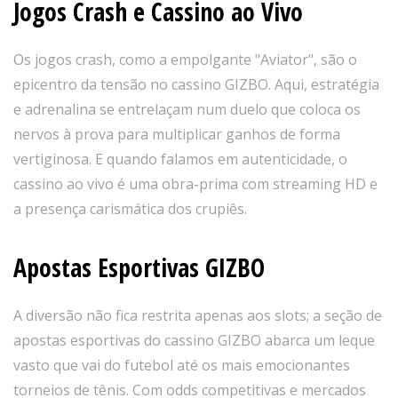
Jogos Crash e Cassino ao Vivo
Os jogos crash, como a empolgante "Aviator", são o
epicentro da tensão no cassino GIZBO. Aqui, estratégia
e adrenalina se entrelaçam num duelo que coloca os
nervos à prova para multiplicar ganhos de forma
vertiginosa. E quando falamos em autenticidade, o
cassino ao vivo é uma obra-prima com streaming HD e
a presença carismática dos crupiês.
Apostas Esportivas GIZBO
A diversão não fica restrita apenas aos slots; a seção de
apostas esportivas do cassino GIZBO abarca um leque
vasto que vai do futebol até os mais emocionantes
torneios de tênis. Com odds competitivas e mercados