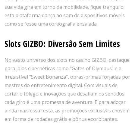
sua vida gira em torno da mobilidade, fique tranquilo:
esta plataforma dança ao som de dispositivos móveis
como se fosse uma coreografia ensaiada.
Slots GIZBO: Diversão Sem Limites
No vasto universo dos slots no casino GIZBO, destaque
para joias cibernéticas como "Gates of Olympus" e a
irresistível "Sweet Bonanza", obras-primas forjadas por
mestres do entretenimento digital. Com visuais de
cortar o fôlego e inovações que desafiam os sentidos,
cada giro é uma promessa de aventura. E para adoçar
ainda mais essa festa, as promoções exclusivas chovem
em forma de rodadas grátis e bônus exorbitantes.