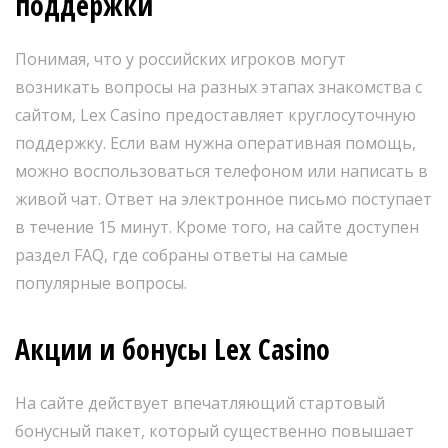
поддержки
Понимая, что у российских игроков могут
возникать вопросы на разных этапах знакомства с
сайтом, Lex Casino предоставляет круглосуточную
поддержку. Если вам нужна оперативная помощь,
можно воспользоваться телефоном или написать в
живой чат. Ответ на электронное письмо поступает
в течение 15 минут. Кроме того, на сайте доступен
раздел FAQ, где собраны ответы на самые
популярные вопросы.
Акции и бонусы Lex Casino
На сайте действует впечатляющий стартовый
бонусный пакет, который существенно повышает