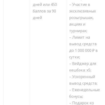
дней или 450
– Участие в
баллов за 90
эксклюзивных
дней
розыгрышах,
акциях и
турнирах;
– Лимит на
вывод средств
до 1 000 000 ₽ в
сутки;
– Вейджер для
кешбэка: х5;
– Ускоренный
вывод средств;
– Еженедельные
бонусы;
– Подарок ко