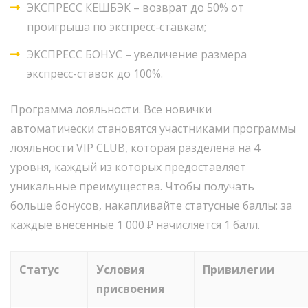
ЭКСПРЕСС КЕШБЭК – возврат до 50% от
проигрыша по экспресс-ставкам;
ЭКСПРЕСС БОНУС – увеличение размера
экспресс-ставок до 100%.
Программа лояльности. Все новички
автоматически становятся участниками программы
лояльности VIP CLUB, которая разделена на 4
уровня, каждый из которых предоставляет
уникальные преимущества. Чтобы получать
больше бонусов, накапливайте статусные баллы: за
каждые внесённые 1 000 ₽ начисляется 1 балл.
Статус
Условия
Привилегии
присвоения