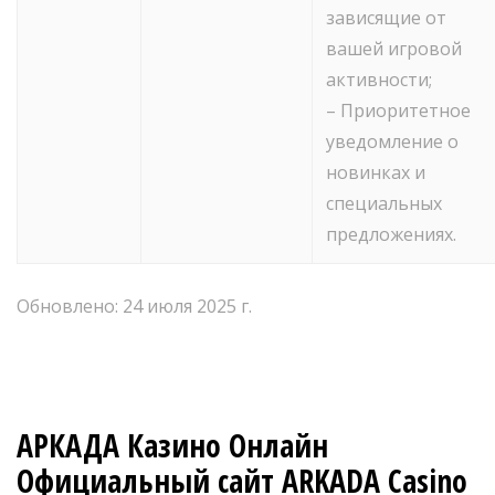
зависящие от
вашей игровой
активности;
– Приоритетное
уведомление о
новинках и
специальных
предложениях.
Обновлено:
24 июля 2025 г.
АРКАДА Казино Онлайн
Официальный сайт ARKADA Casino