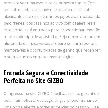
promete ser uma aventura de primeira classe. Com
uma ofuscante variedade que abarca desde slots
alucinantes até os eletrizantes jogos crash, passando
pelo frenesi dos cassinos ao vivo com dealers reais,
este portal está equipado para proporcionar imersão
total a todo tipo de apostador. Seja um novato ou um
aficionado da mesa verde, prepare-se para sessions
memoráveis e oportunidades de ganho que redefinem
o status quo do entretenimento digital.
Entrada Segura e Conectividade
Perfeita no Site GIZBO
O ingresso no site GIZBO é facilitadíssimo, garantido
pela mais robusta das seguranças, proporcionando
uma porta aberta a todas as delícias do cassino. E, se