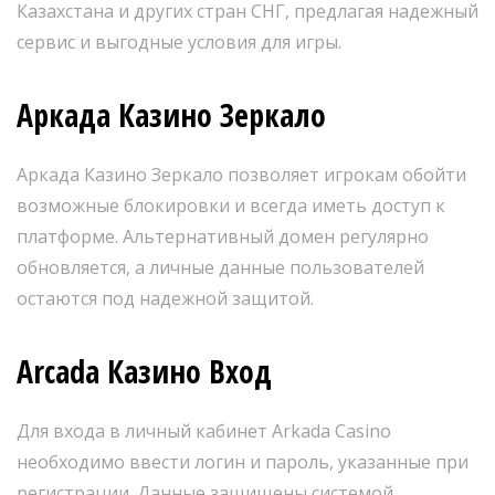
Казахстана и других стран СНГ, предлагая надежный
сервис и выгодные условия для игры.
Аркада Казино Зеркало
Аркада Казино Зеркало позволяет игрокам обойти
возможные блокировки и всегда иметь доступ к
платформе. Альтернативный домен регулярно
обновляется, а личные данные пользователей
остаются под надежной защитой.
Arcada Казино Вход
Для входа в личный кабинет Arkada Casino
необходимо ввести логин и пароль, указанные при
регистрации. Данные защищены системой