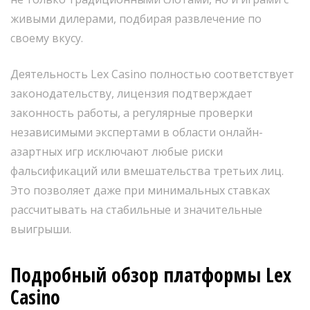
живыми дилерами, подбирая развлечение по
своему вкусу.
Деятельность Lex Casino полностью соответствует
законодательству, лицензия подтверждает
законность работы, а регулярные проверки
независимыми экспертами в области онлайн-
азартных игр исключают любые риски
фальсификаций или вмешательства третьих лиц.
Это позволяет даже при минимальных ставках
рассчитывать на стабильные и значительные
выигрыши.
Подробный обзор платформы Lex
Casino