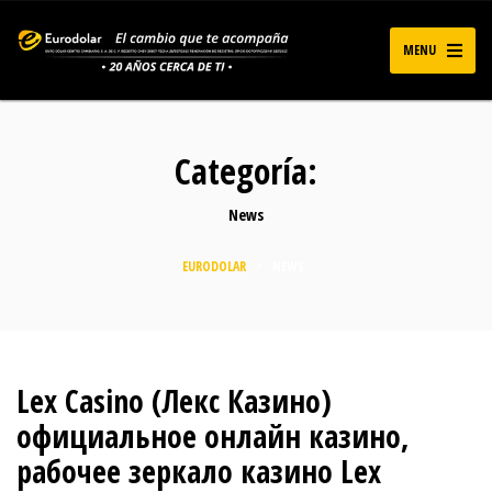
MENU
Categoría:
News
EURODOLAR
>
NEWS
Lex Casino (Лекс Казино)
официальное онлайн казино,
рабочее зеркало казино Lex