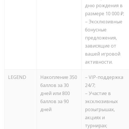
дню рождения в
размере 10 000 ₽;
– Эксклюзивные
бонусные
предложения,
зависящие от
вашей игровой
активности.
LEGEND
Накопление 350
– VIP-поддержка
баллов за 30
24/7;
дней или 800
– Участие в
баллов за 90
эксклюзивных
дней
розыгрышах,
акциях и
турнирах;