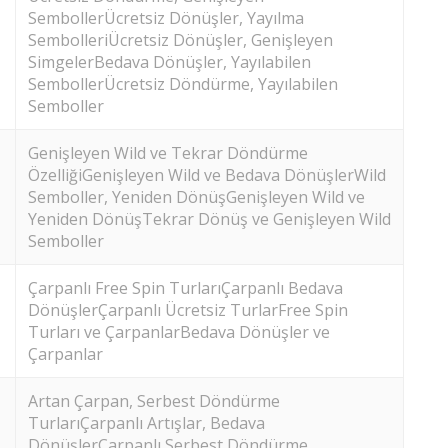
SembollerÜcretsiz Dönüşler, Yayılma
SembolleriÜcretsiz Dönüşler, Genişleyen
SimgelerBedava Dönüşler, Yayılabilen
SembollerÜcretsiz Döndürme, Yayılabilen
Semboller
Genişleyen Wild ve Tekrar Döndürme
ÖzelliğiGenişleyen Wild ve Bedava DönüşlerWild
Semboller, Yeniden DönüşGenişleyen Wild ve
Yeniden DönüşTekrar Dönüş ve Genişleyen Wild
Semboller
Çarpanlı Free Spin TurlarıÇarpanlı Bedava
DönüşlerÇarpanlı Ücretsiz TurlarFree Spin
Turları ve ÇarpanlarBedava Dönüşler ve
Çarpanlar
Artan Çarpan, Serbest Döndürme
TurlarıÇarpanlı Artışlar, Bedava
DönüşlerÇarpanlı Serbest Döndürme