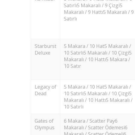
Satırlı5 Makaralı / 9 Çizgi5
Makaralı / 9 Hattı5 Makaralı / 9
Satırlı
Starburst
5 Makara / 10 Hat5 Makaralı /
Deluxe
10 Satırlı5 Makaralı / 10 Çizgi5
Makaralı / 10 Hattı5 Makara /
10 Satır
Legacy of
5 Makara / 10 Hat5 Makaralı /
Dead
10 Satırlı5 Makaralı / 10 Çizgi5
Makaralı / 10 Hattı5 Makaralı /
10 Satırlı
Gates of
6 Makara / Scatter Pay6
Olympus
Makaralı / Scatter Ödemesi6
Makaralı / Scatter Ödemeli6