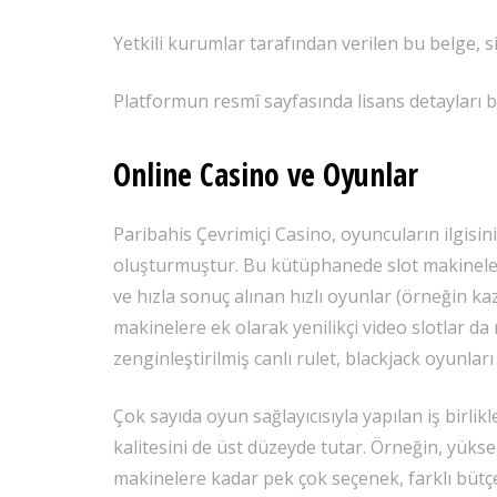
Yetkili kurumlar tarafından verilen bu belge, sit
Platformun resmî sayfasında lisans detayları bel
Online Casino ve Oyunlar
Paribahis Çevrimiçi Casino, oyuncuların ilgisi
oluşturmuştur. Bu kütüphanede slot makineler
ve hızla sonuç alınan hızlı oyunlar (örneğin k
makinelere ek olarak yenilikçi video slotlar da
zenginleştirilmiş canlı rulet, blackjack oyunlar
Çok sayıda oyun sağlayıcısıyla yapılan iş birlikl
kalitesini de üst düzeyde tutar. Örneğin, yüks
makinelere kadar pek çok seçenek, farklı bütç