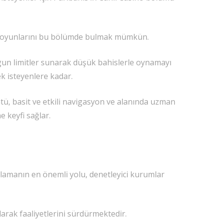
ino oyunlarını bu bölümde bulmak mümkün.
un limitler sunarak düşük bahislerle oynamayı
k isteyenlere kadar.
ü, basit ve etkili navigasyon ve alanında uzman
 keyfi sağlar.
anlamanın en önemli yolu, denetleyici kurumlar
olarak faaliyetlerini sürdürmektedir.