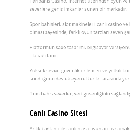
Paribahis Casino, internet üzerinden oyun ve
severlere geniş imkanlar sunan bir markadır.
Spor bahisleri, slot makineleri, canlı casino v
olması sayesinde, farklı oyun tarzları seven şan
Platformun sade tasarımı, bilgisayar versiyon
olanağı tanır.
Yüksek seviye güvenlik önlemleri ve yetkili kuru
sunduğunu destekleyen etkenler arasında yer a
Tüm bahis severler, veri güvenliğinin sağlandığı
Canlı Casino Sitesi
Anlık bağlantı ile canlı masa oyunları oynamak