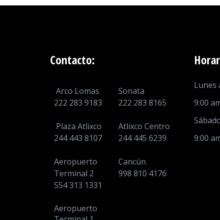
Contacto:
Horar
Lunes a
Arco Lomas
Sonata
222 283 9183
222 283 8165
9:00 a
Sábado
Plaza Atlixco
Atlixco Centro
244 443 8107
244 445 6239
9:00 a
Aeropuerto
Cancún
Terminal 2
998 810 4176
554 313 1331
Aeropuerto
Terminal 1