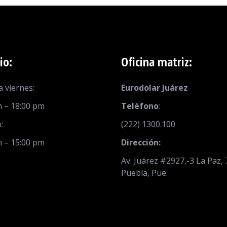
io:
Oficina matriz:
 viernes:
Eurodolar Juárez
m – 18:00 pm
Teléfono
:
:
(222) 1300.100
m – 15:00 pm
Dirección:
Av. Juárez #2927,-3 La Paz,
Puebla, Pue.