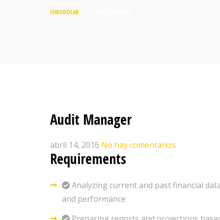
EURODOLAR
>
AUDIT MANAGER
Audit Manager
abril 14, 2016
No hay comentarios
Requirements
Analyzing current and past financial dat
and performance
Preparing reports and projections base